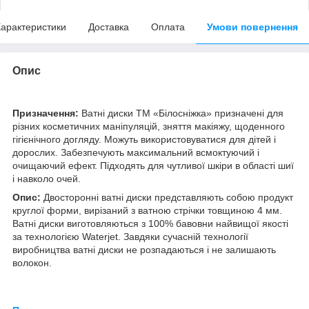
арактеристики
Доставка
Оплата
Умови повернення
Опис
Призначення:
Ватні диски ТМ «Білосніжка» призначені для
різних косметичних маніпуляцій, зняття макіяжу, щоденного
гігієнічного догляду. Можуть використовуватися для дітей і
дорослих. Забезпечують максимальний всмоктуючий і
очищаючий ефект. Підходять для чутливої шкіри в області шиї
і навколо очей.
Опис:
Двосторонні ватні диски представляють собою продукт
круглої форми, вирізаний з ватною стрічки товщиною 4 мм.
Ватні диски виготовляються з 100% бавовни найвищої якості
за технологією Waterjet. Завдяки сучасній технології
виробництва ватні диски не розпадаються і не залишають
волокон.