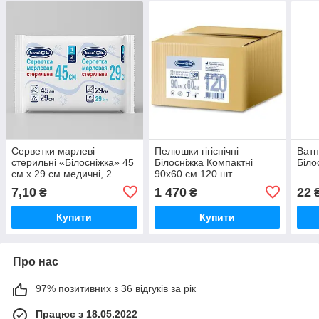
Серветки марлеві
Пелюшки гігієнічні
Ватн
стерильні «Білосніжка» 45
Білосніжка Компактні
Біло
см х 29 см медичні, 2
90х60 см 120 шт
шарова
7,10
1 470
22
₴
₴
₴
Купити
Купити
Про нас
97% позитивних з 36 відгуків за рік
Працює з 18.05.2022