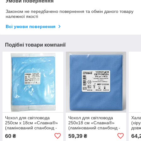
Умови повернення
Законом не передбачено повернення та обмін даного товару
належної якості
Всі умови повернення
Подібні товари компанії
Чохол для світловода
Чохол для світловода
Хал
250см х 18см «Славна®»
250х18 см «Славна®»
(хір
(ламінований спанбонд -
(ламінований спанбонд -
довж
45 г/м2) стерильний, 1 шт.
45 г/м2) стерильний
50-5
60
59,39
64,
₴
₴
(спа