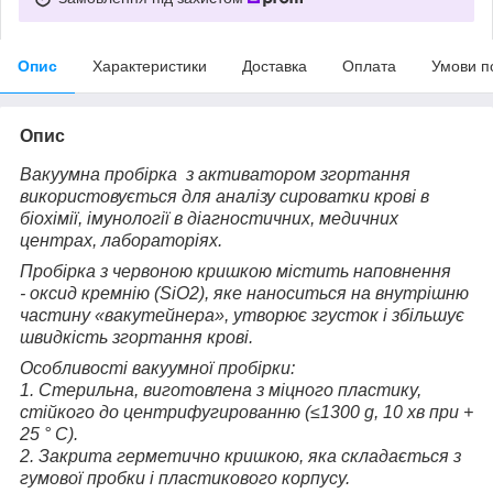
Опис
Характеристики
Доставка
Оплата
Умови п
Опис
Вакуумна пробірка з активатором згортання
використовується для аналізу сироватки крові в
біохімії, імунології в діагностичних, медичних
центрах, лабораторіях.
Пробірка з червоною кришкою містить наповнення
- оксид кремнію (SiO2), яке наноситься на внутрішню
частину «вакутейнера», утворює згусток і збільшує
швидкість згортання крові.
Особливості вакуумної пробірки:
1. Стерильна, виготовлена з міцного пластику,
стійкого до центрифугированню (≤1300 g, 10 хв при +
25 ° С).
2. Закрита герметично кришкою, яка складається з
гумової пробки і пластикового корпусу.