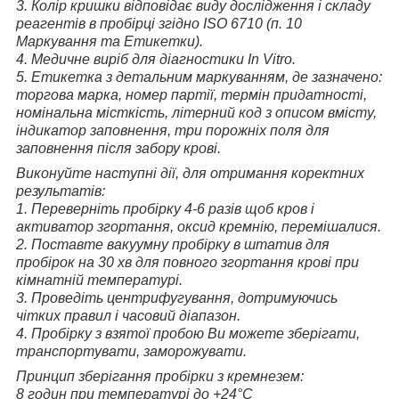
3. Колір кришки відповідає виду дослідження і складу
реагентів в пробірці згідно ISO 6710 (п. 10
Маркування та Етикетки).
4. Медичне виріб для діагностики In Vitro.
5. Етикетка з детальним маркуванням, де зазначено:
торгова марка, номер партії, термін придатності,
номінальна місткість, літерний код з описом вмісту,
індикатор заповнення, три порожніх поля для
заповнення після забору крові.
Виконуйте наступні дії, для отримання коректних
результатів:
1. Переверніть пробірку 4-6 разів щоб кров і
активатор згортання, оксид кремнію, перемішалися.
2. Поставте вакуумну пробірку в штатив для
пробірок на 30 хв для повного згортання крові при
кімнатній температурі.
3. Проведіть центрифугування, дотримуючись
чітких правил і часовий діапазон.
4. Пробірку з взятої пробою Ви можете зберігати,
транспортувати, заморожувати.
Принцип зберігання пробірки з кремнезем:
8 годин при температурі до +24°С