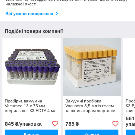
належної якості
Всі умови повернення
Подібні товари компанії
Пробірка вакуумна
Вакуумні пробірки
Проб
Vacumed 13 x 75 мм
Vacusera 3,5 мл із гелем
К3 Е
стерильна з К3 EDTA 4 мл
та активатором згортання
криш
крові з фіолетовою
(13x75 мм, золотиста
шт.)
561
кришкою, 100 штук
кришка)
845
785
₴/упаковка
₴
упа
Купити
Купити