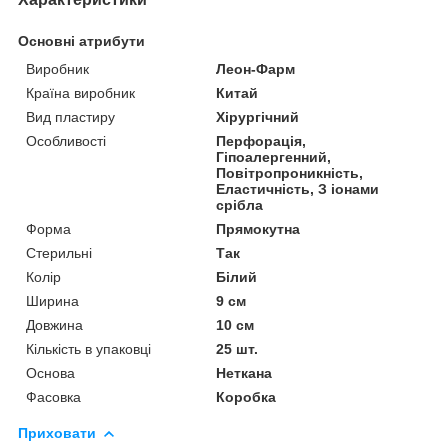
Основні атрибути
Виробник
Леон-Фарм
Країна виробник
Китай
Вид пластиру
Хірургічний
Особливості
Перфорація,
Гіпоалергенний,
Повітропроникність,
Еластичність, З іонами
срібла
Форма
Прямокутна
Стерильні
Так
Колір
Білий
Ширина
9 см
Довжина
10 см
Кількість в упаковці
25 шт.
Основа
Неткана
Фасовка
Коробка
Приховати