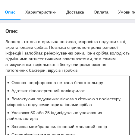
Опис
Характеристики
Доставка
Оплата
Умови п
Опис
Леопед - готова стерильна пов'язка, мікросітка подушки якої,
вкрита іонами срібла. Пов'язка сприяє контролю раневої
інфекції і запобігає реінфікуванню рани. Іони срібла володіють
відмінними антисептичними властивостями, тим самим
знижуючи життєдіяльність і блокуючи розмноження
патогенних бактерій, вірусів і грибків.
Основа: перфорована неткана білого кольору
Адгезив: гіпоалергенний поліакрилат
Всмоктуюча подушечка: віскоза з сіточкою з поліестеру,
мікросітка подушечки вкрита іонами срібла
Упаковка:50 або 25 індивідуально упакованих
лейкопластирів
Захисна мембрана:силіконовий масляний папір
Стерилізація:гамма-променями