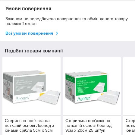
Умови повернення
Законом не передбачено повернення та обмін даного товару
належної якості
Всі умови повернення
Подібні товари компанії
Стерильна пов'язка на
Стерильна пов'язка на
Стер
нетканій основі Леопед з
нетканій основі Леопед
нетк
іонами срібла 5см х 9см
9см х 20см 25 шт/уп
іона
50 шт/уп
50 ш